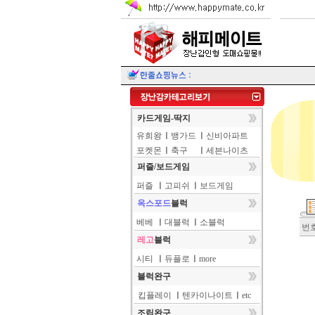
카드게임-딱지
유희왕
ㅣ
뱅가드
ㅣ
신비아파트
포켓몬
ㅣ
축구
ㅣ
세븐나이츠
퍼즐/보드게임
퍼즐
ㅣ
고피쉬
ㅣ
보드게임
옥스포드
블럭
베베
ㅣ
대블럭
ㅣ
소블럭
번
레고
블럭
시티
ㅣ
듀플로
ㅣ
more
블럭완구
킵플레이
ㅣ
텐카이나이트
ㅣ
etc
조립완구