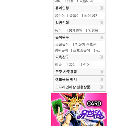
미미
ㅣ
쥬쥬
ㅣ
리틀미미
유아인형
콩순이
ㅣ
똘똘이
ㅣ
뽀야 콩지
일반인형
뚱이
ㅣ
봉제인형
ㅣ
인형옷
놀이완구
소꿉놀이
ㅣ
전화기 핸드폰
병원놀이
ㅣ
스포츠놀이
ㅣ
etc
교육완구
미술
ㅣ
음악
ㅣ
언어
문구-사무용품
생활용품-팬시
오프라인매장 전용상품