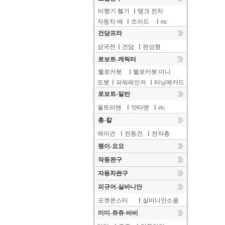
비행기 헬기
ㅣ
탱크 전차
자동차 배
ㅣ
조이드
ㅣ
etc
건담프라
삼국전
ㅣ
건담
ㅣ
완성형
로보트-캐릭터
헬로카봇
ㅣ
헬로카봇 미니
또봇
ㅣ
파워레인저
ㅣ
터닝메카드
로보트-일반
울트라맨
ㅣ
얏타맨
ㅣ
etc
총-칼
에어건
ㅣ
전동건
ㅣ
전자총
팽이-요요
작동완구
자동차완구
피규어-실바니안
포켓몬스터
ㅣ
실비니안소품
미미-쥬쥬-바비