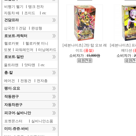
비행기 헬기
ㅣ
탱크 전차
자동차 배
ㅣ
조이드
ㅣ
etc
건담프라
삼국전
ㅣ
건담
ㅣ
완성형
로보트-캐릭터
헬로카봇
ㅣ
헬로카봇 미니
[세븐나이츠] 2탄 탑 오브 레
[세븐나이츠] 
또봇
ㅣ
파워레인저
ㅣ
터닝메카드
이드
(품절)
에디션
(
소비자가 :
15,000원
소비자가 :
2
로보트-일반
울트라맨
ㅣ
얏타맨
ㅣ
etc
총-칼
에어건
ㅣ
전동건
ㅣ
전자총
팽이-요요
작동완구
자동차완구
피규어-실바니안
포켓몬스터
ㅣ
실비니안소품
미미-쥬쥬-바비