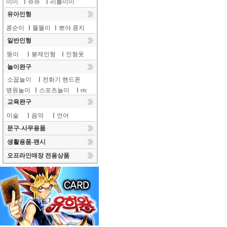
미미
ㅣ
쥬쥬
ㅣ
리틀미미
유아인형
콩순이
ㅣ
똘똘이
ㅣ
뽀야 콩지
일반인형
뚱이
ㅣ
봉제인형
ㅣ
인형옷
놀이완구
소꿉놀이
ㅣ
전화기 핸드폰
병원놀이
ㅣ
스포츠놀이
ㅣ
etc
교육완구
미술
ㅣ
음악
ㅣ
언어
문구-사무용품
생활용품-팬시
오프라인매장 전용상품