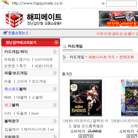
가격이 변경되는 상품이 많
카드게임
카드게임-딱지
카드게임
>
세븐나이츠 카드
>
전체조회
유희왕
ㅣ
뱅가드
ㅣ
신비아파트
포켓몬
ㅣ
축구
ㅣ
세븐나이츠
퍼즐/보드게임
총 8건
퍼즐
ㅣ
고피쉬
ㅣ
보드게임
옥스포드
블럭
베베
ㅣ
대블럭
ㅣ
소블럭
레고
블럭
시티
ㅣ
듀플로
ㅣ
more
[세븐나이츠카드] 컬렉션 카
[세븐나이츠카드
블럭완구
드 앨범 코스튬특별판
스팩
킵플레이
ㅣ
텐카이나이트
ㅣ
etc
소비자가 :
25,000원
소비자가 :
조립완구