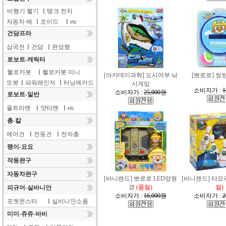
비행기 헬기
ㅣ
탱크 전차
자동차 배
ㅣ
조이드
ㅣ
etc
건담프라
삼국전
ㅣ
건담
ㅣ
완성형
로보트-캐릭터
헬로카봇
ㅣ
헬로카봇 미니
[아카데미과학] 도시어부 낚
[뽀로로] 씽
또봇
ㅣ
파워레인저
ㅣ
터닝메카드
시게임
소비자가 :
1
소비자가 :
25,000원
로보트-일반
울트라맨
ㅣ
얏타맨
ㅣ
etc
총-칼
에어건
ㅣ
전동건
ㅣ
전자총
팽이-요요
작동완구
자동차완구
[바니랜드] 뽀로로 LED망원
[바니랜드] 타
경
(품절)
절)
피규어-실바니안
소비자가 :
16,000원
소비자가 :
2
포켓몬스터
ㅣ
실비니안소품
미미-쥬쥬-바비