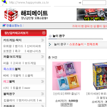
가격이 변경되는 상품이 많으
놀이 완구
카드게임-딱지
놀이 완구
>
스포츠놀이
>
전체조회
유희왕
ㅣ
뱅가드
ㅣ
신비아파트
포켓몬
ㅣ
축구
ㅣ
세븐나이츠
퍼즐/보드게임
총 14건
퍼즐
ㅣ
고피쉬
ㅣ
보드게임
옥스포드
블럭
베베
ㅣ
대블럭
ㅣ
소블럭
레고
블럭
시티
ㅣ
듀플로
ㅣ
more
[산리오] 8000 줄넘기
[토이세븐] 뽀
블럭완구
크 볼링
킵플레이
ㅣ
텐카이나이트
ㅣ
etc
소비자가 :
8,000원
소비자가 :
3
조립완구