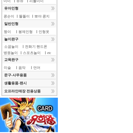
미미
ㅣ
쥬쥬
ㅣ
리틀미미
유아인형
콩순이
ㅣ
똘똘이
ㅣ
뽀야 콩지
일반인형
뚱이
ㅣ
봉제인형
ㅣ
인형옷
놀이완구
소꿉놀이
ㅣ
전화기 핸드폰
병원놀이
ㅣ
스포츠놀이
ㅣ
etc
교육완구
미술
ㅣ
음악
ㅣ
언어
문구-사무용품
생활용품-팬시
오프라인매장 전용상품