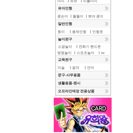
미미
ㅣ
쥬쥬
ㅣ
리틀미미
유아인형
콩순이
ㅣ
똘똘이
ㅣ
뽀야 콩지
일반인형
뚱이
ㅣ
봉제인형
ㅣ
인형옷
놀이완구
소꿉놀이
ㅣ
전화기 핸드폰
병원놀이
ㅣ
스포츠놀이
ㅣ
etc
교육완구
미술
ㅣ
음악
ㅣ
언어
문구-사무용품
생활용품-팬시
오프라인매장 전용상품