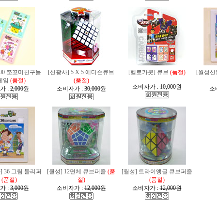
000 쪼꼬미친구들
[신광사] 5 X 5 에디슨큐브
[헬로카봇] 큐브
(품절)
[월성산
게임
(품절)
(품절)
소비자가 :
10,000원
가 :
2,000원
소비자가 :
30,000원
소
 36 그림 둘리퍼
[월성] 12면체 큐브퍼즐
(품
[월성] 트라이앵글 큐브퍼즐
(품절)
절)
(품절)
가 :
3,000원
소비자가 :
12,000원
소비자가 :
12,000원