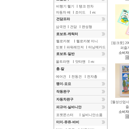
비행기 헬기
ㅣ
탱크 전차
자동차 배
ㅣ
조이드
ㅣ
etc
건담프라
삼국전
ㅣ
건담
ㅣ
완성형
로보트-캐릭터
헬로카봇
ㅣ
헬로카봇 미니
[핑크풋] 2
또봇
ㅣ
파워레인저
ㅣ
터닝메카드
퍼즐
소비자
로보트-일반
울트라맨
ㅣ
얏타맨
ㅣ
etc
총-칼
에어건
ㅣ
전동건
ㅣ
전자총
팽이-요요
작동완구
자동차완구
[월성산업사]
즐
피규어-실바니안
소비자
포켓몬스터
ㅣ
실비니안소품
미미-쥬쥬-바비