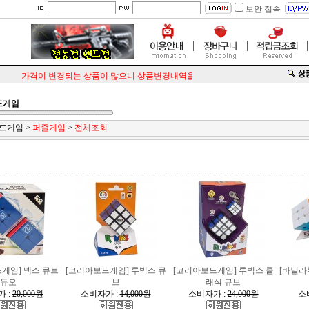
보안 접속
가격이 변경되는 상품이 많으니 상품변경내역을 꼭 확인해주세요.
드게임
보드게임
>
퍼즐게임
>
전체조회
게임] 넥스 큐브
[코리아보드게임] 루빅스 큐
[코리아보드게임] 루빅스 클
[바닐라루
듀오
브
래식 큐브
 :
20,000원
소비자가 :
14,000원
소비자가 :
24,000원
소