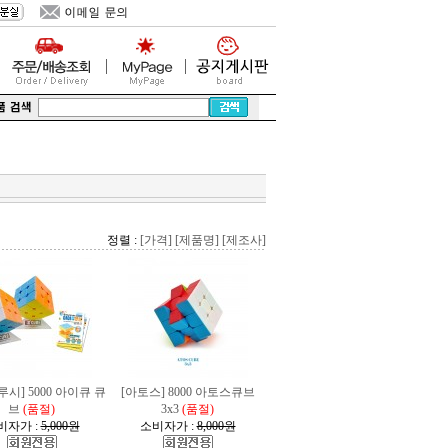
정렬 :
[가격]
[제품명]
[제조사]
시] 5000 아이큐 큐
[아토스] 8000 아토스큐브
브
(품절)
3x3
(품절)
비자가 :
5,000원
소비자가 :
8,000원