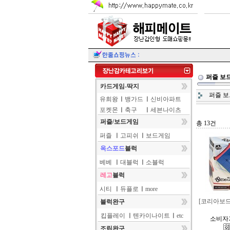
퍼즐 보
카드게임-딱지
퍼즐 
유희왕
ㅣ
뱅가드
ㅣ
신비아파트
포켓몬
ㅣ
축구
ㅣ
세븐나이츠
퍼즐/보드게임
총 13건
퍼즐
ㅣ
고피쉬
ㅣ
보드게임
옥스포드
블럭
베베
ㅣ
대블럭
ㅣ
소블럭
레고
블럭
시티
ㅣ
듀플로
ㅣ
more
[코리아보드
블럭완구
킵플레이
ㅣ
텐카이나이트
ㅣ
etc
소비자가
조립완구