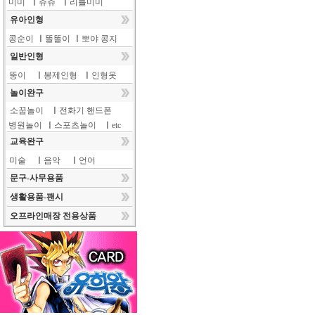
미미
ㅣ
쥬쥬
ㅣ
리틀미미
유아인형
콩순이
ㅣ
똘똘이
ㅣ
뽀야 콩지
일반인형
뚱이
ㅣ
봉제인형
ㅣ
인형옷
놀이완구
소꿉놀이
ㅣ
전화기 핸드폰
병원놀이
ㅣ
스포츠놀이
ㅣ
etc
교육완구
미술
ㅣ
음악
ㅣ
언어
문구-사무용품
생활용품-팬시
오프라인매장 전용상품