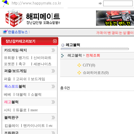
가격이 변경되는 상품이 
레고블럭
카드게임-딱지
레고블럭
>
전체조회
유희왕
ㅣ
뱅가드
ㅣ
신비아파트
포켓몬
ㅣ
축구
ㅣ
세븐나이츠
CiTY(0)
퍼즐/보드게임
슈퍼히어로즈(0)
퍼즐
ㅣ
고피쉬
ㅣ
보드게임
옥스포드
블럭
총 0건
베베
ㅣ
대블럭
ㅣ
소블럭
레고
블럭
시티
ㅣ
듀플로
ㅣ
more
블럭완구
킵플레이
ㅣ
텐카이나이트
ㅣ
etc
조립완구