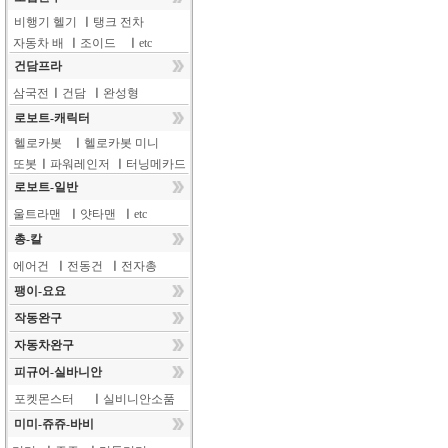
비행기 헬기
ㅣ
탱크 전차
자동차 배
ㅣ
조이드
ㅣ
etc
건담프라
삼국전
ㅣ
건담
ㅣ
완성형
로보트-캐릭터
헬로카봇
ㅣ
헬로카봇 미니
또봇
ㅣ
파워레인저
ㅣ
터닝메카드
로보트-일반
울트라맨
ㅣ
얏타맨
ㅣ
etc
총-칼
에어건
ㅣ
전동건
ㅣ
전자총
팽이-요요
작동완구
자동차완구
피규어-실바니안
포켓몬스터
ㅣ
실비니안소품
미미-쥬쥬-바비