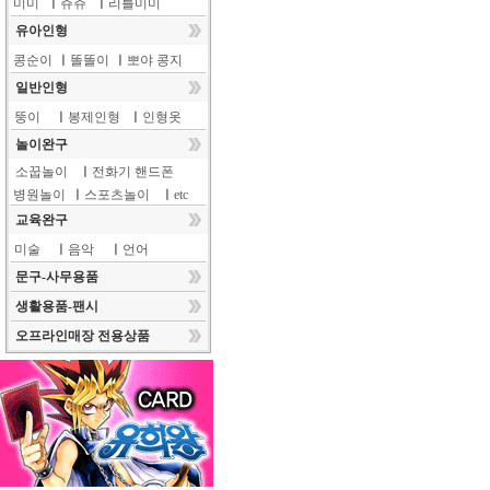
미미
ㅣ
쥬쥬
ㅣ
리틀미미
유아인형
콩순이
ㅣ
똘똘이
ㅣ
뽀야 콩지
일반인형
뚱이
ㅣ
봉제인형
ㅣ
인형옷
놀이완구
소꿉놀이
ㅣ
전화기 핸드폰
병원놀이
ㅣ
스포츠놀이
ㅣ
etc
교육완구
미술
ㅣ
음악
ㅣ
언어
문구-사무용품
생활용품-팬시
오프라인매장 전용상품