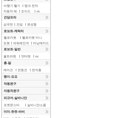
비행기 헬기
ㅣ
탱크 전차
자동차 배
ㅣ
조이드
ㅣ
etc
건담프라
삼국전
ㅣ
건담
ㅣ
완성형
로보트-캐릭터
헬로카봇
ㅣ
헬로카봇 미니
또봇
ㅣ
파워레인저
ㅣ
터닝메카드
로보트-일반
울트라맨
ㅣ
얏타맨
ㅣ
etc
총-칼
에어건
ㅣ
전동건
ㅣ
전자총
팽이-요요
작동완구
자동차완구
피규어-실바니안
포켓몬스터
ㅣ
실비니안소품
미미-쥬쥬-바비