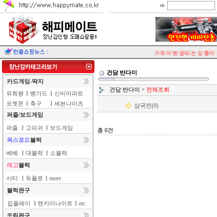
가격이 변경되는 상품이 
건담 반다이
카드게임-딱지
건담 반다이
>
전체조회
유희왕
ㅣ
뱅가드
ㅣ
신비아파트
포켓몬
ㅣ
축구
ㅣ
세븐나이츠
삼국전(0)
퍼즐/보드게임
퍼즐
ㅣ
고피쉬
ㅣ
보드게임
총 0건
옥스포드
블럭
베베
ㅣ
대블럭
ㅣ
소블럭
레고
블럭
시티
ㅣ
듀플로
ㅣ
more
블럭완구
킵플레이
ㅣ
텐카이나이트
ㅣ
etc
조립완구