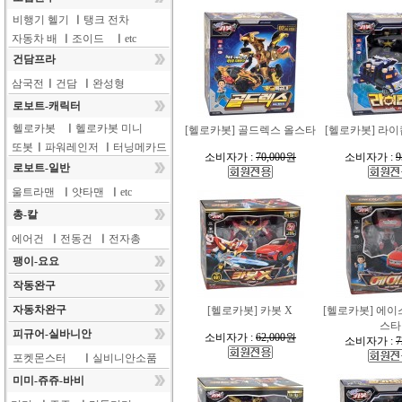
비행기 헬기
ㅣ
탱크 전차
자동차 배
ㅣ
조이드
ㅣ
etc
건담프라
삼국전
ㅣ
건담
ㅣ
완성형
로보트-캐릭터
헬로카봇
ㅣ
헬로카봇 미니
[헬로카봇] 골드렉스 올스타
[헬로카봇] 라
또봇
ㅣ
파워레인저
ㅣ
터닝메카드
소비자가 :
70,000원
소비자가 :
9
로보트-일반
울트라맨
ㅣ
얏타맨
ㅣ
etc
총-칼
에어건
ㅣ
전동건
ㅣ
전자총
팽이-요요
작동완구
자동차완구
[헬로카봇] 카봇 X
[헬로카봇] 에이
스타
피규어-실바니안
소비자가 :
62,000원
소비자가 :
7
포켓몬스터
ㅣ
실비니안소품
미미-쥬쥬-바비