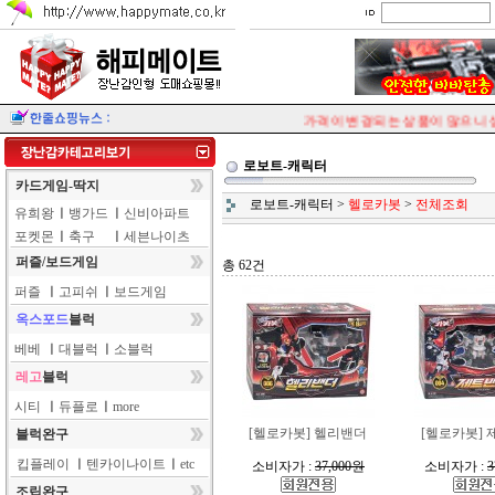
가격이 변경되는 상품이 많으니 상
로보트-캐릭터
카드게임-딱지
로보트-캐릭터
>
헬로카봇
>
전체조회
유희왕
ㅣ
뱅가드
ㅣ
신비아파트
포켓몬
ㅣ
축구
ㅣ
세븐나이츠
퍼즐/보드게임
총 62건
퍼즐
ㅣ
고피쉬
ㅣ
보드게임
옥스포드
블럭
베베
ㅣ
대블럭
ㅣ
소블럭
레고
블럭
시티
ㅣ
듀플로
ㅣ
more
[헬로카봇] 헬리밴더
[헬로카봇]
블럭완구
킵플레이
ㅣ
텐카이나이트
ㅣ
etc
소비자가 :
37,000원
소비자가 :
3
조립완구