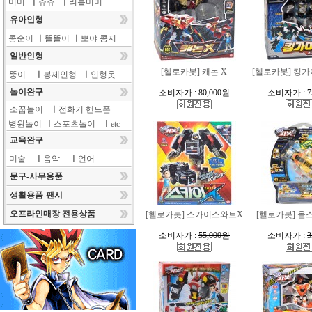
미미
ㅣ
쥬쥬
ㅣ
리틀미미
유아인형
콩순이
ㅣ
똘똘이
ㅣ
뽀야 콩지
일반인형
[헬로카봇] 캐논 X
[헬로카봇] 킹
뚱이
ㅣ
봉제인형
ㅣ
인형옷
놀이완구
소비자가 :
80,000원
소비자가 :
7
소꿉놀이
ㅣ
전화기 핸드폰
병원놀이
ㅣ
스포츠놀이
ㅣ
etc
교육완구
미술
ㅣ
음악
ㅣ
언어
문구-사무용품
생활용품-팬시
오프라인매장 전용상품
[헬로카봇] 스카이스와트X
[헬로카봇] 올
소비자가 :
55,000원
소비자가 :
3