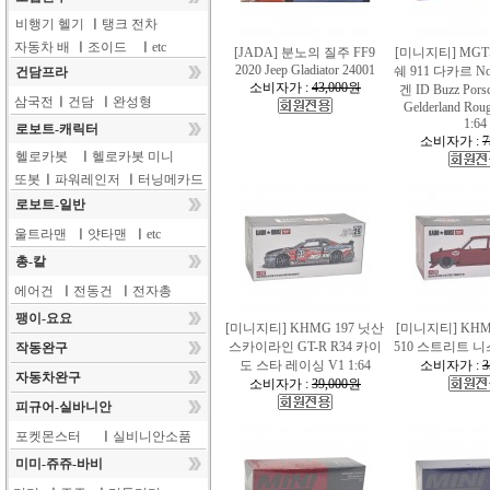
비행기 헬기
ㅣ
탱크 전차
자동차 배
ㅣ
조이드
ㅣ
etc
[JADA] 분노의 질주 FF9
[미니지티] MGTS
2020 Jeep Gladiator 24001
쉐 911 다카르 N
건담프라
소비자가 :
43,000원
겐 ID Buzz Pors
삼국전
ㅣ
건담
ㅣ
완성형
Gelderland Rou
1:64
로보트-캐릭터
소비자가 :
7
헬로카봇
ㅣ
헬로카봇 미니
또봇
ㅣ
파워레인저
ㅣ
터닝메카드
로보트-일반
울트라맨
ㅣ
얏타맨
ㅣ
etc
총-칼
에어건
ㅣ
전동건
ㅣ
전자총
팽이-요요
[미니지티] KHMG 197 닛산
[미니지티] KHM
스카이라인 GT-R R34 카이
510 스트리트 니스
작동완구
도 스타 레이싱 V1 1:64
소비자가 :
3
자동차완구
소비자가 :
39,000원
피규어-실바니안
포켓몬스터
ㅣ
실비니안소품
미미-쥬쥬-바비