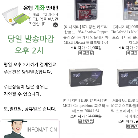
[미니지티] 874 링컨 카프리
[미니지티] 906
핫로드 1954 Shadow Puppet
The World Is No
블리스터패키지 인도네시아
포스터 버전 블
MIZU Diecast 특별모델 1:64
지 1:6
소비자가 :
24,000원
소비자가 :
2
[미니지티] BBR 17 마세라티
MINI GT BBR
MC12 Competizione 피오라노
MC12 스트라달
테스트 2004 1:64
릭 스트라이프 1
소비자가 :
31,000원
다이캐
소비자가 :
2