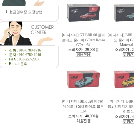
1
현금영수증 요청방법
[미니지티] GT BBR 06 알파
[미니지티] BBR
로메오 줄리아 GTAm Rosso
오 줄리아 GTA
GTA 1:64
Montreal 
소비자가 :
29,000원
소비자가 :
2
전화 : 010-6780-1916
문자 : 010-6780-1916
FAX : 053-257-2057
E-mail 문의
[미니지티] BBR 020 페라리
[미니지티] BBR
데이토나 SP3 라이트 블루
812 컴페티치오
1:64
이드 1:
소비자가 :
40,000원
소비자가 :
4