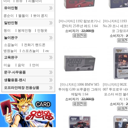
미미
ㅣ
쥬쥬
ㅣ
리틀미미
유아인형
콩순이
ㅣ
똘똘이
ㅣ
뽀야 콩지
[미니지티] 1192 람보르기니
[미니지티] 1193
일반인형
쿤타치 25주년 레드 1:64
No.20 조니 세코
뚱이
ㅣ
봉제인형
ㅣ
인형옷
소비자가 :
22,000원
코 그랑프리 
소비자가 :
2
놀이완구
소꿉놀이
ㅣ
전화기 핸드폰
병원놀이
ㅣ
스포츠놀이
ㅣ
etc
교육완구
미술
ㅣ
음악
ㅣ
언어
문구-사무용품
생활용품-팬시
[미니지티] 1096 BMW M5
[미니지티] 902E 
오프라인매장 전용상품
투어링 G99 브루클린 그레이
007 투모로우 
메탈릭 1:64
포스터 버전 블
소비자가 :
22,000원
지 1:6
소비자가 :
2