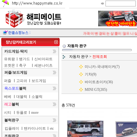
가격이 변경되는 상품이 많으니 상
자동차 완구
카드게임-딱지
자동차 완구
>
전체조회
유희왕
ㅣ
뱅가드
ㅣ
신비아파트
포켓몬
ㅣ
축구
ㅣ
세븐나이츠
미니카-국내메이커(7)
퍼즐/보드게임
기차(9)
퍼즐
ㅣ
고피쉬
ㅣ
보드게임
바이트초이카(36)
옥스포드
블럭
MINI GT(205)
베베
ㅣ
대블럭
ㅣ
소블럭
레고
블럭
총 578건
시티
ㅣ
듀플로
ㅣ
more
블럭완구
킵플레이
ㅣ
텐카이나이트
ㅣ
etc
조립완구