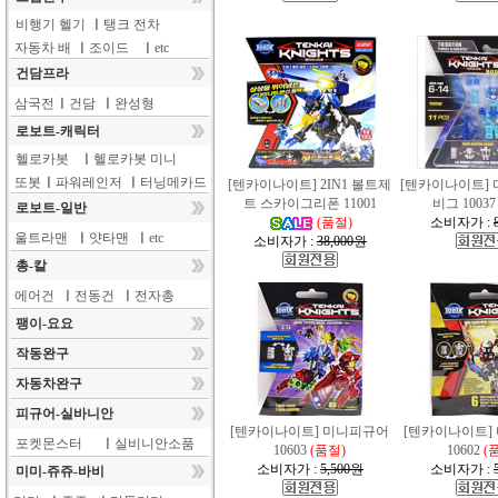
비행기 헬기
ㅣ
탱크 전차
자동차 배
ㅣ
조이드
ㅣ
etc
건담프라
삼국전
ㅣ
건담
ㅣ
완성형
로보트-캐릭터
헬로카봇
ㅣ
헬로카봇 미니
또봇
ㅣ
파워레인저
ㅣ
터닝메카드
[텐카이나이트] 2IN1 볼트제
[텐카이나이트] 
트 스카이그리폰 11001
비그 10037
로보트-일반
(품절)
소비자가 :
울트라맨
ㅣ
얏타맨
ㅣ
etc
소비자가 :
38,000원
총-칼
에어건
ㅣ
전동건
ㅣ
전자총
팽이-요요
작동완구
자동차완구
피규어-실바니안
[텐카이나이트] 미니피규어
[텐카이나이트]
포켓몬스터
ㅣ
실비니안소품
10603
(품절)
10602
(
소비자가 :
5,500원
소비자가 :
미미-쥬쥬-바비