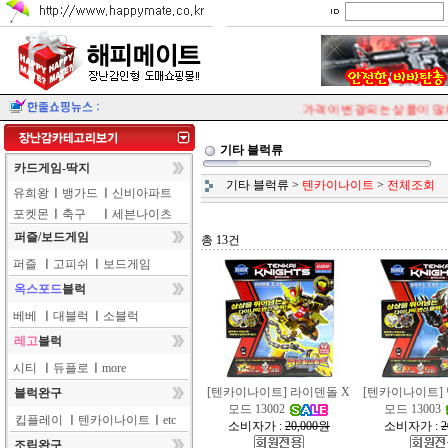
가격이 변경되는 상품이 많으
기타 블럭류
카드게임-딱지
기타 블럭류
>
텐카이나이트
>
전체조회
유희왕
ㅣ
뱅가드
ㅣ
신비아파트
포켓몬
ㅣ
축구
ㅣ
세븐나이츠
퍼즐/보드게임
총 13건
퍼즐
ㅣ
고피쉬
ㅣ
보드게임
옥스포드
블럭
베베
ㅣ
대블럭
ㅣ
소블럭
레고
블럭
시티
ㅣ
듀플로
ㅣ
more
[텐카이나이트] 라이덴돌 X
[텐카이나이트]
블럭완구
모드 13002
모드 13003
킵플레이
ㅣ
텐카이나이트
ㅣ
etc
소비자가 :
20,000원
소비자가 :
2
조립완구