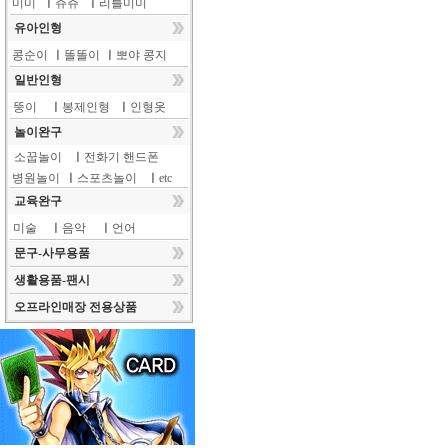
미미
ㅣ
쥬쥬
ㅣ
리틀미미
유아인형
콩순이
ㅣ
똘똘이
ㅣ
뽀야 콩지
일반인형
뚱이
ㅣ
봉제인형
ㅣ
인형옷
놀이완구
소꿉놀이
ㅣ
전화기 핸드폰
병원놀이
ㅣ
스포츠놀이
ㅣ
etc
교육완구
미술
ㅣ
음악
ㅣ
언어
문구-사무용품
생활용품-팬시
오프라인매장 전용상품