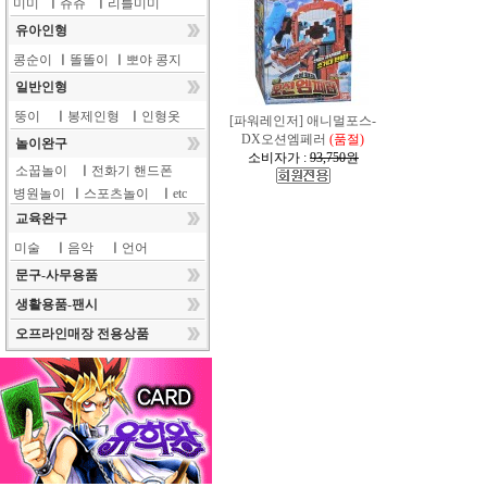
미미
ㅣ
쥬쥬
ㅣ
리틀미미
유아인형
콩순이
ㅣ
똘똘이
ㅣ
뽀야 콩지
일반인형
뚱이
ㅣ
봉제인형
ㅣ
인형옷
[파워레인저] 애니멀포스-
DX오션엠페러
(품절)
놀이완구
소비자가 :
93,750원
소꿉놀이
ㅣ
전화기 핸드폰
병원놀이
ㅣ
스포츠놀이
ㅣ
etc
교육완구
미술
ㅣ
음악
ㅣ
언어
문구-사무용품
생활용품-팬시
오프라인매장 전용상품