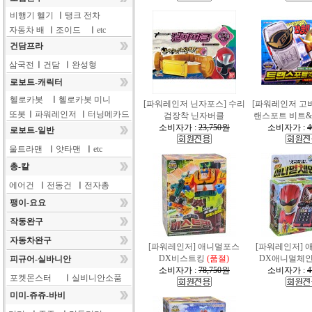
비행기 헬기
ㅣ
탱크 전차
자동차 배
ㅣ
조이드
ㅣ
etc
건담프라
삼국전
ㅣ
건담
ㅣ
완성형
로보트-캐릭터
헬로카봇
ㅣ
헬로카봇 미니
[파워레인저 닌자포스] 수리
[파워레인저 고
또봇
ㅣ
파워레인저
ㅣ
터닝메카드
검장착 닌자버클
랜스포트 비트&스
소비자가 :
23,750원
소비자가 :
4
로보트-일반
울트라맨
ㅣ
얏타맨
ㅣ
etc
총-칼
에어건
ㅣ
전동건
ㅣ
전자총
팽이-요요
작동완구
자동차완구
[파워레인저] 애니멀포스
[파워레인저] 
DX비스트킹
(품절)
DX애니멀체
피규어-실바니안
소비자가 :
78,750원
소비자가 :
4
포켓몬스터
ㅣ
실비니안소품
미미-쥬쥬-바비