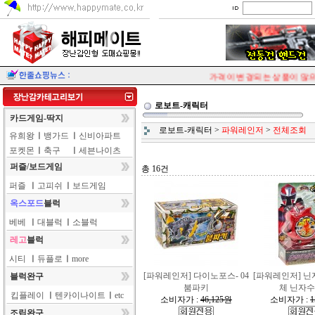
가격이 변경되는 상품이 많으니
로보트-캐릭터
카드게임-딱지
로보트-캐릭터
>
파워레인저
>
전체조회
유희왕
ㅣ
뱅가드
ㅣ
신비아파트
포켓몬
ㅣ
축구
ㅣ
세븐나이츠
퍼즐/보드게임
총 16건
퍼즐
ㅣ
고피쉬
ㅣ
보드게임
옥스포드
블럭
베베
ㅣ
대블럭
ㅣ
소블럭
레고
블럭
시티
ㅣ
듀플로
ㅣ
more
[파워레인저] 다이노포스- 04
[파워레인저] 닌
블럭완구
붐파키
체 닌자
킵플레이
ㅣ
텐카이나이트
ㅣ
etc
소비자가 :
46,125원
소비자가 :
1
조립완구