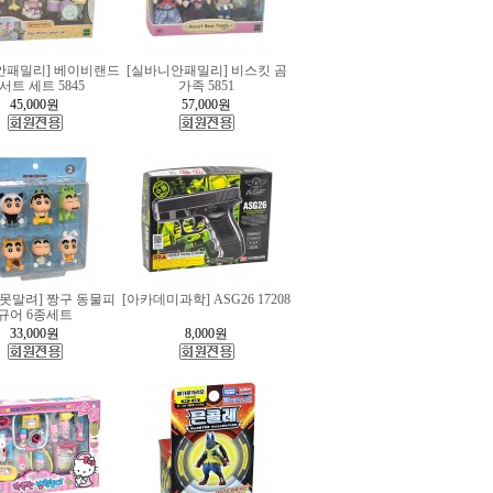
안패밀리] 베이비랜드
[실바니안패밀리] 비스킷 곰
서트 세트 5845
가족 5851
45,000
원
57,000
원
못말려] 짱구 동물피
[아카데미과학] ASG26 17208
규어 6종세트
33,000
원
8,000
원