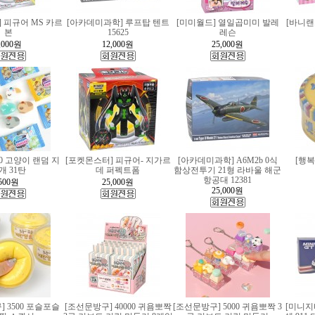
 피규어 MS 카르
[아카데미과학] 루프탑 텐트
[미미월드] 열일곱미미 발레
[바니랜
본
15625
레슨
,000
원
12,000
원
25,000
원
00 고양이 랜덤 지
[포켓몬스터] 피규어- 지가르
[아카데미과학] A6M2b 0식
[행
개 31탄
데 퍼펙트폼
함상전투기 21형 라바울 해군
항공대 12381
500
원
25,000
원
25,000
원
 3500 포슬포슬
[조선문방구] 40000 귀욤뽀짝
[조선문방구] 5000 귀욤뽀짝 3
[미니지티