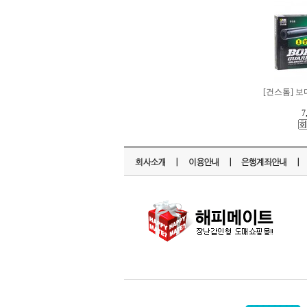
[건스톰] 보
7