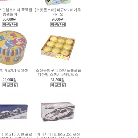
드] 헬로키티 똑똑한
[포켓몬스터] 피규어- 메가루
병원놀이
카리오
36,000
원
9,000
원
복한바오밥] 셋셋셋
[조선문방구] 31500 포슬포슬
계란찜 스퀴시 9개입박스
22,000
원
31,500
원
] MGTS 0019 포르
[미니지티] KHMG 251 닛산