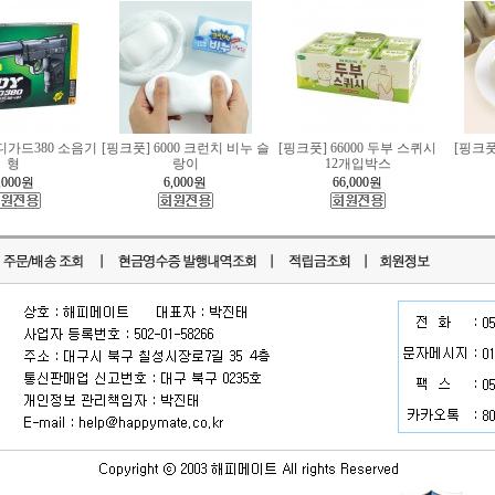
디가드380 소음기
[핑크풋] 6000 크런치 비누 슬
[핑크풋] 66000 두부 스퀴시
[핑크풋
형
랑이
12개입박스
,000
원
6,000
원
66,000
원