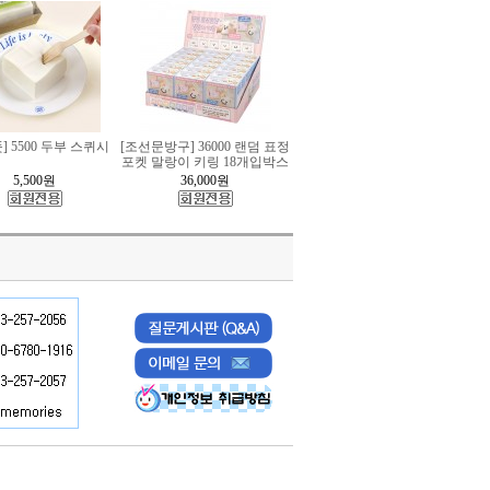
] 5500 두부 스퀴시
[조선문방구] 36000 랜덤 표정
포켓 말랑이 키링 18개입박스
5,500
원
36,000
원