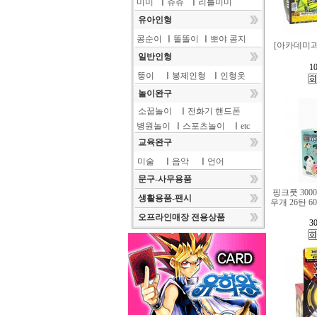
미미
ㅣ
쥬쥬
ㅣ
리틀미미
유아인형
콩순이
ㅣ
똘똘이
ㅣ
뽀야 콩지
[아카데미과학]
일반인형
10
뚱이
ㅣ
봉제인형
ㅣ
인형옷
놀이완구
소꿉놀이
ㅣ
전화기 핸드폰
병원놀이
ㅣ
스포츠놀이
ㅣ
etc
교육완구
미술
ㅣ
음악
ㅣ
언어
문구-사무용품
핑크풋 300
생활용품-팬시
우개 26탄 
오프라인매장 전용상품
30