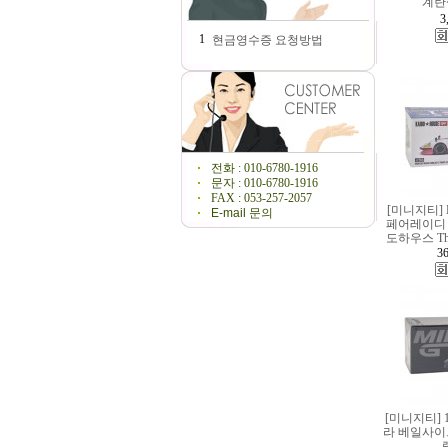
계란
3
1
현금영수증 요청방법
전화 : 010-6780-1916
문자 : 010-6780-1916
FAX : 053-257-2057
[미니지티] 
E-mail 문의
페어레이디 
도하우스 The
36
[미니지티] 
라 베일사이드 
랙