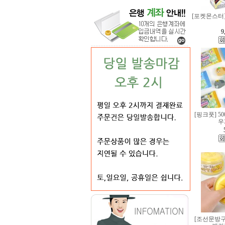
[포켓몬스터]
9
[핑크풋] 5
우
[조선문방구]