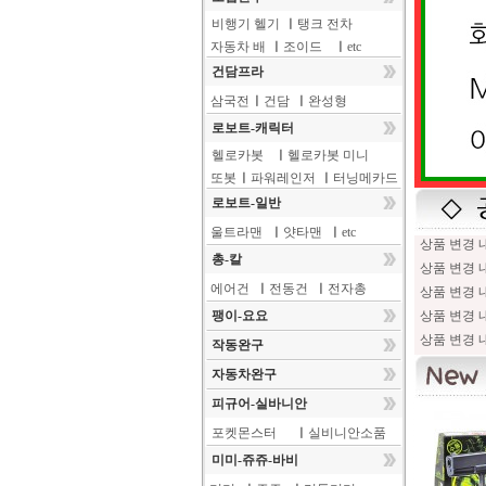
비행기 헬기
ㅣ
탱크 전차
자동차 배
ㅣ
조이드
ㅣ
etc
건담프라
삼국전
ㅣ
건담
ㅣ
완성형
로보트-캐릭터
헬로카봇
ㅣ
헬로카봇 미니
또봇
ㅣ
파워레인저
ㅣ
터닝메카드
로보트-일반
울트라맨
ㅣ
얏타맨
ㅣ
etc
상품 변경 내
총-칼
상품 변경 내
에어건
ㅣ
전동건
ㅣ
전자총
상품 변경 내
팽이-요요
상품 변경 내
상품 변경 내
작동완구
자동차완구
피규어-실바니안
포켓몬스터
ㅣ
실비니안소품
미미-쥬쥬-바비