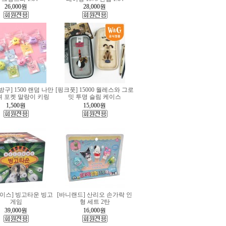
26,000
원
28,000
원
구] 1500 랜덤 나만
[핑크풋] 15000 월레스와 그로
려 포켓 말랑이 키링
밋 투명 슬림 케이스
1,500
원
15,000
원
이스] 빙고타운 빙고
[바니랜드] 산리오 손가락 인
게임
형 세트 2탄
39,000
원
16,000
원