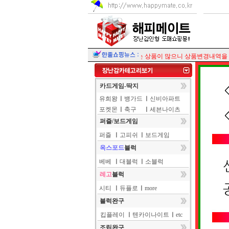
가격이 변경되는 상품이 많으니 상품변경내역을 꼭 확
카드게임-딱지
유희왕
ㅣ
뱅가드
ㅣ
신비아파트
포켓몬
ㅣ
축구
ㅣ
세븐나이츠
퍼즐/보드게임
퍼즐
ㅣ
고피쉬
ㅣ
보드게임
옥스포드
블럭
베베
ㅣ
대블럭
ㅣ
소블럭
레고
블럭
시티
ㅣ
듀플로
ㅣ
more
블럭완구
킵플레이
ㅣ
텐카이나이트
ㅣ
etc
조립완구