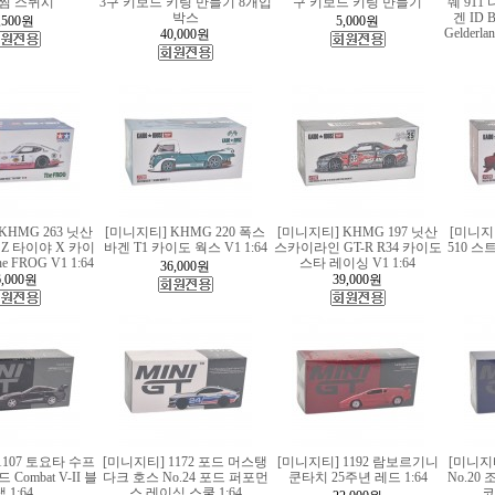
찜 스퀴시
3구 키보드 키링 만들기 8개입
구 키보드 키링 만들기
쉐 911
박스
겐 ID B
,500
원
5,000
원
Gelderla
40,000
원
KHMG 263 닛산
[미니지티] KHMG 220 폭스
[미니지티] KHMG 197 닛산
[미니지티
Z 타이야 X 카이
바겐 T1 카이도 웍스 V1 1:64
스카이라인 GT-R R34 카이도
510 스
 FROG V1 1:64
스타 레이싱 V1 1:64
36,000
원
,000
원
39,000
원
1107 토요타 수프
[미니지티] 1172 포드 머스탱
[미니지티] 1192 람보르기니
[미니지티
Combat V-II 블
다크 호스 No.24 포드 퍼포먼
쿤타치 25주년 레드 1:64
No.20
 1:64
스 레이싱 스쿨 1:64
코