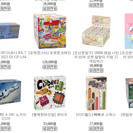
22,000
원
,000
원
26,000
원
195 마쯔다 RX-7
[포켓몬스터] 포켓몬크레인
[조선문방구] 18000 랜덤 나만
[조선문방
2025 D1 GP 1:64
의 반려 포켓 말랑이 키링 12
의 반
개입박스
,000
원
120,000
원
18,000
원
] A-10C 노즈아
[행복한바오밥] 큐비즈
[미미월드] 빼빼로 스틱스
[한립토
 12379
,000
원
33,000
원
17,000
원