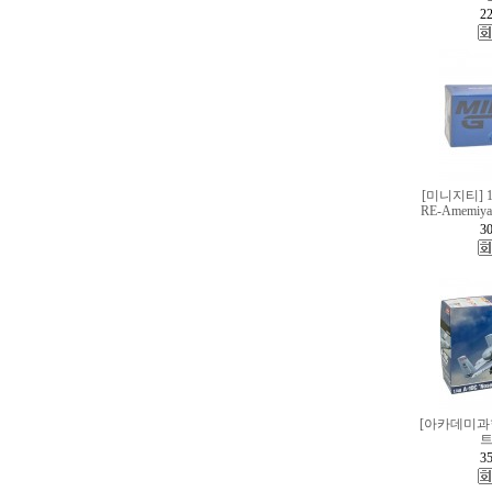
22
[미니지티] 1
RE-Amemiya 
30
[아카데미과학
트
35