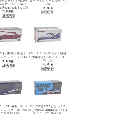
 다카르 No.718 폭스바
실비아 S13-R 서킷 스펙 V1
uzz Porsche Centrum
1:64
nd Roughroads Set 1:64
36,000
원
73,000
원
] KHMG 229 닷선
[미니지티] KHMG 213 닛산
트리트 니스모 V3 1:64
스카이라인 GT-R R33 BFTHR
V1 1:64
35,000
원
36,000
원
] 1193 톨먼 TG184
[미니지티] 1212 닛산 스카이
 조니 세코토 1984 모나
라인 켄메리 리버티워크 닛산
 그랑프리 1:64
레이싱 1975 컨셉 1:64