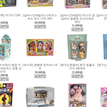
 AG19 17209
[실바니안패밀리] 시트러스
[실바니안패밀리] 비스킷 곰
[실바니
버드 주스 가게 5861
남매의 달콤한 피크닉세트
콘
5852
,000
원
68,000
원
51,000
원
00 바둑이 랜덤 지
[초이락] 호빵맨 런치박스세
[짱구는못말려] 짱구 동물피
[짱구는
60개입박스 정품 강
트
규어 4종세트
아지
38,000
원
22,000
원
,000
원