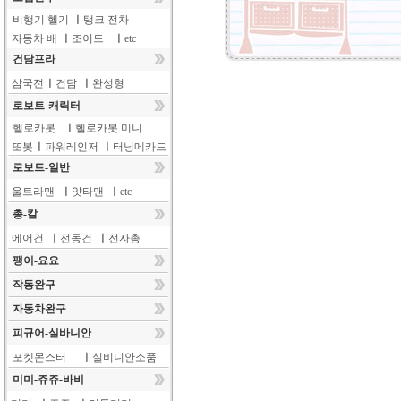
비행기 헬기
ㅣ
탱크 전차
자동차 배
ㅣ
조이드
ㅣ
etc
건담프라
삼국전
ㅣ
건담
ㅣ
완성형
로보트-캐릭터
헬로카봇
ㅣ
헬로카봇 미니
또봇
ㅣ
파워레인저
ㅣ
터닝메카드
로보트-일반
울트라맨
ㅣ
얏타맨
ㅣ
etc
총-칼
에어건
ㅣ
전동건
ㅣ
전자총
팽이-요요
작동완구
자동차완구
피규어-실바니안
포켓몬스터
ㅣ
실비니안소품
미미-쥬쥬-바비