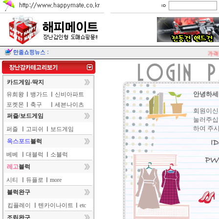
가격이
카드게임-딱지
안녕하세
유희왕
ㅣ
뱅가드
ㅣ
신비아파트
포켓몬
ㅣ
축구
ㅣ
세븐나이츠
회원이신
퍼즐/보드게임
눌러주십
하여 주시
퍼즐
ㅣ
고피쉬
ㅣ
보드게임
옥스포드
블럭
베베
ㅣ
대블럭
ㅣ
소블럭
레고
블럭
시티
ㅣ
듀플로
ㅣ
more
블럭완구
킵플레이
ㅣ
텐카이나이트
ㅣ
etc
조립완구