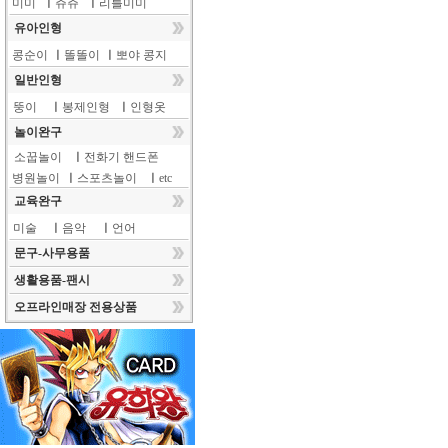
미미
ㅣ
쥬쥬
ㅣ
리틀미미
유아인형
콩순이
ㅣ
똘똘이
ㅣ
뽀야 콩지
일반인형
뚱이
ㅣ
봉제인형
ㅣ
인형옷
놀이완구
소꿉놀이
ㅣ
전화기 핸드폰
병원놀이
ㅣ
스포츠놀이
ㅣ
etc
교육완구
미술
ㅣ
음악
ㅣ
언어
문구-사무용품
생활용품-팬시
오프라인매장 전용상품