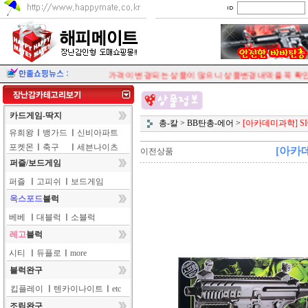
가격이 변경되는 상품이 많으니 상품변경내역을 꼭 확인
카드게임-딱지
총-칼
>
BB탄총-에어
>
[아카데미과학] SI
유희왕
ㅣ
뱅가드
ㅣ
신비아파트
포켓몬
ㅣ
축구
ㅣ
세븐나이츠
[아카데
이전상품
퍼즐/보드게임
퍼즐
ㅣ
고피쉬
ㅣ
보드게임
옥스포드
블럭
베베
ㅣ
대블럭
ㅣ
소블럭
레고
블럭
시티
ㅣ
듀플로
ㅣ
more
블럭완구
킵플레이
ㅣ
텐카이나이트
ㅣ
etc
조립완구