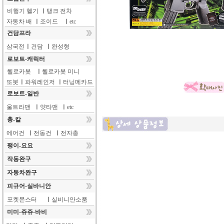
비행기 헬기
ㅣ
탱크 전차
자동차 배
ㅣ
조이드
ㅣ
etc
건담프라
삼국전
ㅣ
건담
ㅣ
완성형
로보트-캐릭터
헬로카봇
ㅣ
헬로카봇 미니
또봇
ㅣ
파워레인저
ㅣ
터닝메카드
로보트-일반
울트라맨
ㅣ
얏타맨
ㅣ
etc
총-칼
에어건
ㅣ
전동건
ㅣ
전자총
팽이-요요
작동완구
자동차완구
피규어-실바니안
포켓몬스터
ㅣ
실비니안소품
미미-쥬쥬-바비