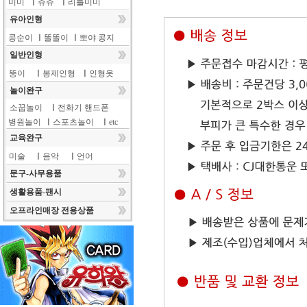
미미
ㅣ
쥬쥬
ㅣ
리틀미미
유아인형
콩순이
ㅣ
똘똘이
ㅣ
뽀야 콩지
일반인형
뚱이
ㅣ
봉제인형
ㅣ
인형옷
놀이완구
소꿉놀이
ㅣ
전화기 핸드폰
병원놀이
ㅣ
스포츠놀이
ㅣ
etc
교육완구
미술
ㅣ
음악
ㅣ
언어
문구-사무용품
생활용품-팬시
오프라인매장 전용상품